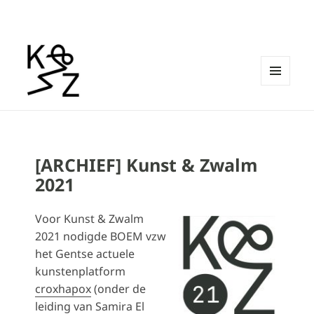
MENU
EN
Kunst & Zwalm
WIDGETS
[ARCHIEF] Kunst & Zwalm
2021
Voor Kunst & Zwalm
2021 nodigde BOEM vzw
het Gentse actuele
kunstenplatform
croxhapox
(onder de
leiding van Samira El